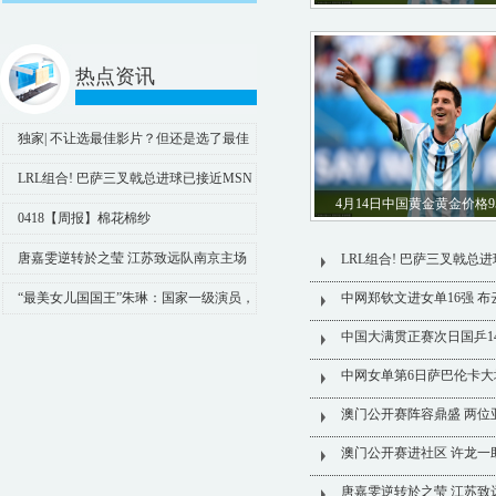
时尚_白色_能在
热点资讯
独家| 不让选最佳影片？但还是选了最佳
导演啊！
LRL组合! 巴萨三叉戟总进球已接近MSN
4月14日中国黄金黄金价格95
水平, MSN3赛季总进球都破百
0418【周报】棉花棉纱
唐嘉雯逆转於之莹 江苏致远队南京主场
LRL组合! 巴萨三叉戟总
1-2不敌上海
“最美女儿国国王”朱琳：国家一级演员，
中网郑钦文进女单16强 布
一生无儿无女，72岁的她竟活成这样
中国大满贯正赛次日国乒14
中网女单第6日萨巴伦卡大
澳门公开赛阵容鼎盛 两位
澳门公开赛进社区 许龙一
唐嘉雯逆转於之莹 江苏致